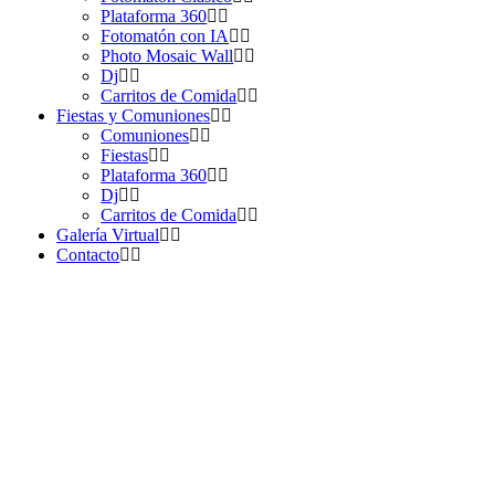
Plataforma 360
Fotomatón con IA
Photo Mosaic Wall
Dj
Carritos de Comida
Fiestas y Comuniones
Comuniones
Fiestas
Plataforma 360
Dj
Carritos de Comida
Galería Virtual
Contacto